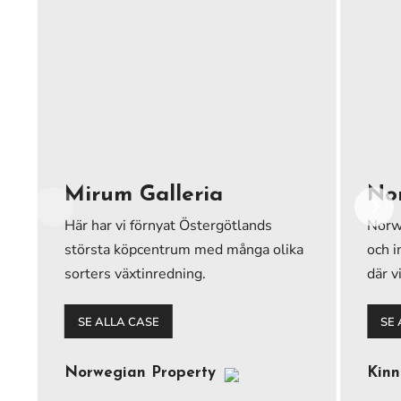
Mirum Galleria
No
Här har vi förnyat Östergötlands
Norwe
största köpcentrum med många olika
och i
sorters växtinredning.
där v
SE ALLA CASE
SE
Norwegian Property
Kinn