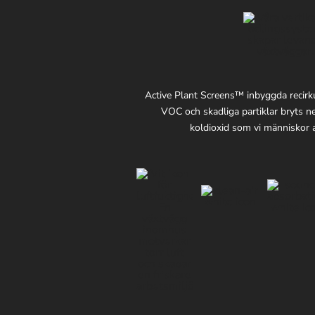
Active Plant Screens™ inbyggda recirku
VOC och skadliga partiklar bryts n
koldioxid som vi människor an