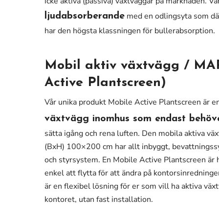
icke aktiva (passiva) växtväggar på marknaden. Vå
med en odlingsyta som däm
ljudabsorberande
har den högsta klassningen för bullerabsorption.
Mobil aktiv växtvägg / MA
Active Plantscreen)
Vår unika produkt Mobile Active Plantscreen är e
växtvägg inomhus som endast behöve
sätta igång och rena luften. Den mobila aktiva v
(BxH) 100×200 cm har allt inbyggt, bevattningssy
och styrsystem. En Mobile Active Plantscreen är 
enkel att flytta för att ändra på kontorsinrednin
är en flexibel lösning för er som vill ha aktiva v
kontoret, utan fast installation.