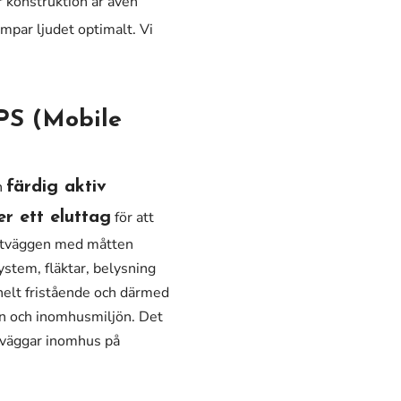
r konstruktion är även
par ljudet optimalt. Vi
PS (Mobile
n
färdig aktiv
för att
r ett eluttag
äxtväggen med måtten
stem, fläktar, belysning
helt fristående och därmed
gen och inomhusmiljön. Det
äxtväggar inomhus på