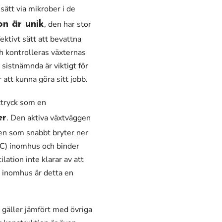
sätt via mikrober i de
, den har stor
on är unik
ektivt sätt att bevattna
h kontrolleras växternas
 sistnämnda är viktigt för
r att kunna göra sitt jobb.
ttryck som en
. Den aktiva växtväggen
er
gen som snabbt bryter ner
OC) inomhus och binder
ation inte klarar av att
r inomhus är detta en
 gäller jämfört med övriga