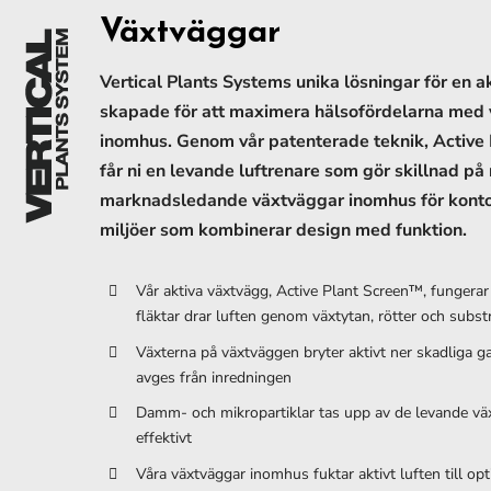
Fortsätt
Växtväggar
till
innehållet
Vertical Plants Systems unika lösningar för en a
skapade för att maximera hälsofördelarna med
inomhus. Genom vår patenterade teknik, Active
får ni en levande luftrenare som gör skillnad på r
marknadsledande växtväggar inomhus för kontor
miljöer som kombinerar design med funktion.
Vår aktiva växtvägg, Active Plant Screen™, fungerar
fläktar drar luften genom växtytan, rötter och substr
Växterna på växtväggen bryter aktivt ner skadliga 
avges från inredningen
Damm- och mikropartiklar tas upp av de levande vä
effektivt
Våra växtväggar inomhus fuktar aktivt luften till opt