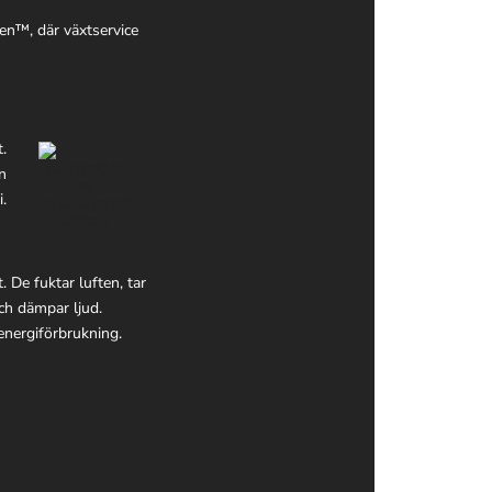
een™, där växtservice
t.
en
i.
 De fuktar luften, tar
ch dämpar ljud.
energiförbrukning.