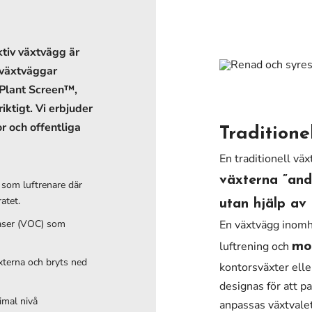
ktiv växtvägg är
 växtväggar
 Plant Screen™,
iktigt. Vi erbjuder
 och offentliga
Traditione
En traditionell vä
växterna ”and
 som luftrenare där
atet.
utan hjälp av 
gaser (VOC) som
En växtvägg inomhu
luftrening och
mot
xterna och bryts ned
kontorsväxter elle
designas för att pa
imal nivå
anpassas växtvalet