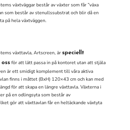
stems växtväggar består av växter som får ”växa
an som består av stenullssubstrat och blir då en
ta på hela växtväggen.
stems växttavla, Artscreen, är
speciellt
för att lätt passa in på kontoret utan att stjäla
 oss
en är ett smidigt komplement till våra aktiva
avlan finns i måttet (BxH) 120×43 cm och kan med
ängd för att skapa en längre växttavla. Växterna i
xer på en odlingsyta som består av
ilket gör att växttavlan får en heltäckande växtyta