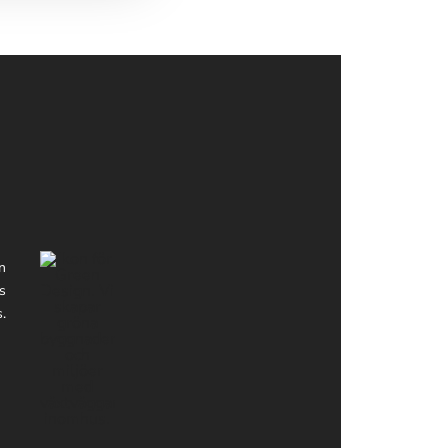
an
ss
s.