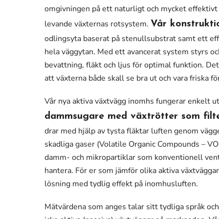
omgivningen på ett naturligt och mycket effektivt 
levande växternas rotsystem.
Vår konstrukti
odlingsyta baserat på stenullsubstrat samt ett eff
hela väggytan. Med ett avancerat system styrs oc
bevattning, fläkt och ljus för optimal funktion. Det
att växterna både skall se bra ut och vara friska fö
Vår nya aktiva växtvägg inomhs fungerar enkelt u
dammsugare med växtrötter som filt
drar med hjälp av tysta fläktar luften genom väg
skadliga gaser (Volatile Organic Compounds – V
damm- och mikropartiklar som konventionell ventil
hantera. För er som jämför olika aktiva växtvägga
lösning med tydlig effekt på inomhusluften.
Mätvärdena som anges talar sitt tydliga språk och