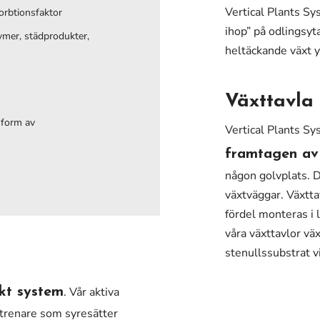
Vertical Plants Sy
orbtionsfaktor
ihop” på odlingsyt
ymer, städprodukter,
heltäckande växt y
Växttavla
 form av
Vertical Plants Sy
framtagen av
någon golvplats. D
växtväggar. Växtt
fördel monteras i l
våra växttavlor vä
stenullssubstrat v
. Vår aktiva
ökt system
ftrenare som syresätter