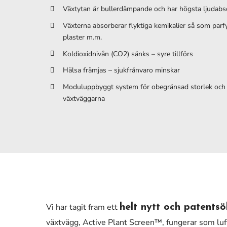
Växtytan är bullerdämpande och har högsta ljudabs
Växterna absorberar flyktiga kemikalier så som parf
plaster m.m.
Koldioxidnivån (CO2) sänks – syre tillförs
Hälsa främjas – sjukfrånvaro minskar
Moduluppbyggt system för obegränsad storlek och
växtväggarna
Vi har tagit fram ett
helt nytt och patents
växtvägg, Active Plant Screen™, fungerar som lu