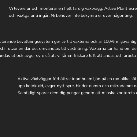
Vi levererar och monterar en helt färdig växtvägg, Active Plant Scr
och växtgaranti ingår. Ni behöver inte bekymra er över någonting.
lerande bevattningssystem ger liv till växterna och är 100% miljövänlig
ed i rotzonen där det omvandlas till växtnäring. Växterna tar hand om d
das ut och avger syre så att vi får en friskare luft att andas och arbeta 
Aktiva växtväggar förbättrar inomhusmiljön på en rad olika sätt.
upp koldioxid, avger nytt syre, binder damm och mikrodamm o
Samtidigt sparar dem dig pengar genom att minska kontorets 