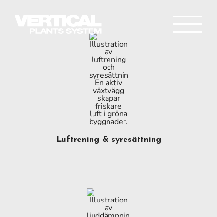
Fortsätt
till
innehållet
Luftrening & syresättning