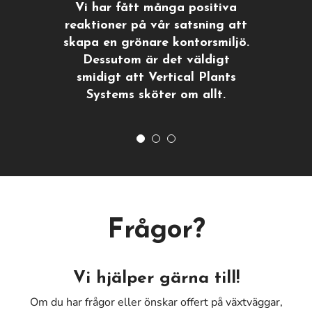
Vertical Plants har förutom att
Vårt företag har alltid jobbat
Vi har fått många positiva
med en stark miljöprofil. Därför
reaktioner på vår satsning att
bidra till en ökad trivsel bland
skapa en grönare kontorsmiljö.
våra medarbetare även gett
känns det extra
tillfredställande att vi även i
oss flexibla lösningar som
Dessutom är det väldigt
naturliga rumsavdelare i vårt
utformningen av våra lokaler
smidigt att Vertical Plants
kan använda innovativa
öppna kontorslandskap.
Systems sköter om allt.
lösningar inom miljöområdet.
Frågor?
Vi hjälper gärna till!
Om du har frågor eller önskar offert på växtväggar,